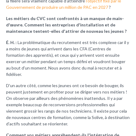
la filière sera vraiment capable d'atteindre
l'objectif fixé par le
Gouvernement de produire un million de PAC en 2027
?
Les métiers du CVC sont confrontés à un manque de main-
d'œuvre. Comment les entreprises d'installation et de
maintenance tentent-elles d'attirer de nouveau les jeunes ?
É. H. :
La problématique du recrutement est très complexe car il y
a moins de jeunes qui arrivent dans les CFA (Centres de
formation des apprentis), et ceux qui y arrivent vont ensuite
exercer un métier pendant un temps défini et voudront bouger
au bout d'un moment. Nous avons donc du mal à recruter et à
fidéliser.
D'un autre côté, comme les jeunes ont ce besoin de bouger, ils
peuvent justement en profiter pour se diriger vers nos métiers !
On observe par ailleurs des phénomènes inattendus. Il y a par
exemple beaucoup de reconversions professionnelles qui
viennent grossir les rangs de nos techniciens. Il existe pour cela
de nouveaux centres de formation, comme la Solive, à destination
d'actifs souhaitant se réorienter.
Comment vos métiers appréhendent-ils l'intégration de