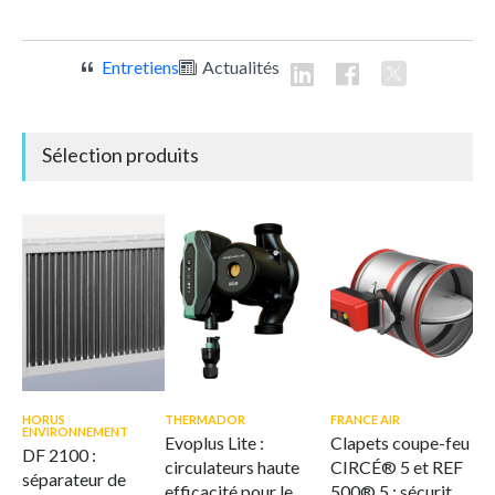
Entretiens
Actualités
Sélection produits
HORUS
THERMADOR
FRANCE AIR
ENVIRONNEMENT
Evoplus Lite :
Clapets coupe-feu
DF 2100 :
circulateurs haute
CIRCÉ® 5 et REF
séparateur de
efficacité pour le
500® 5 : sécurité