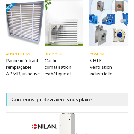
AFPRO FILTERS
DECOCLIM
COMEFRI
Panneau filtrant
Cache
KHLE –
remplaçable
climatisation
Ventilation
APMR, un nouveau
esthétique et
industrielle
standard en
ventilé
offshore et marine
matière de
filtration durable
Contenus qui devraient vous plaire
de l'air