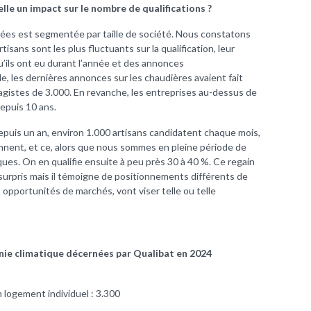
le un impact sur le nombre de qualifications ?
iées est segmentée par taille de société. Nous constatons
rtisans sont les plus fluctuants sur la qualification, leur
ils ont eu durant l’année et des annonces
, les dernières annonces sur les chaudières avaient fait
agistes de 3.000. En revanche, les entreprises au-dessus de
depuis 10 ans.
epuis un an, environ 1.000 artisans candidatent chaque mois,
nent, et ce, alors que nous sommes en pleine période de
ues. On en qualifie ensuite à peu près 30 à 40 %. Ce regain
t surpris mais il témoigne de positionnements différents de
 opportunités de marchés, vont viser telle ou telle
nie climatique décernées par Qualibat en 2024
 logement individuel : 3.300