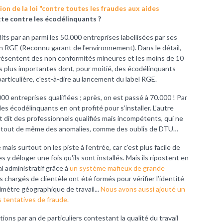
ion de la
loi "contre toutes les fraudes aux aides
utte contre les écodélinquants ?
its par an parmi les 50.000 entreprises labellisées par ses
n RGE (Reconnu garant de l'environnement). Dans le détail,
résentent des non conformités mineures et les moins de 10
 plus importantes dont, pour moitié, des écodélinquants
rticulière, c'est-à-dire au lancement du label RGE.
0 entreprises qualifiées ; après, on est passé à 70.000 ! Par
es écodélinquants en ont profité pour s’installer. L’autre
 dit des professionnels qualifiés mais incompétents, qui ne
nt tout de même des anomalies, comme des oublis de DTU…
ais surtout on les piste à l’entrée, car c’est plus facile de
s y déloger une fois qu'ils sont installés. Mais ils ripostent en
l administratif grâce à
un système mafieux de grande
s chargés de clientèle ont été formés pour vérifier l’identité
imètre géographique de travail...
Nous avons aussi ajouté un
s tentatives de fraude.
ions par an de particuliers contestant la qualité du travail