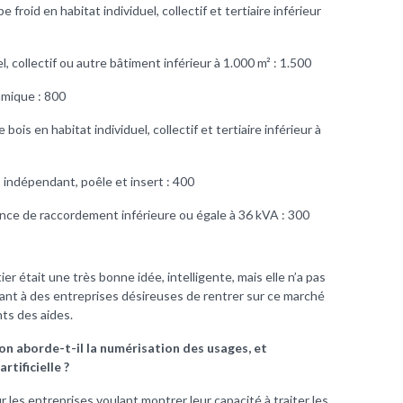
 froid en habitat individuel, collectif et tertiaire inférieur
l, collectif ou autre bâtiment inférieur à 1.000 m² : 1.500
amique : 800
bois en habitat individuel, collectif et tertiaire inférieur à
s indépendant, poêle et insert : 400
ance de raccordement inférieure ou égale à 36 kVA : 300
ier était une très bonne idée, intelligente, mais elle n’a pas
tant à des entreprises désireuses de rentrer sur ce marché
nts des aides.
n aborde-t-il la numérisation des usages, et
rtificielle ?
les entreprises voulant montrer leur capacité à traiter les