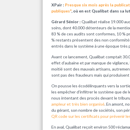
XPair :
Presque six mois après la publicat
publiques"
, où en est Qualibat dans sa l
Gérard Sénior :
Qualibat réalise 19.000 aud
soins, dont 40.000 détenteurs de la mentio
83 % de ces audits sont conformes, 10 % p
% restants présentent des non conformités
entrés dans le système à une époque très pa
Avant ce lancement, Qualibat comptait 30.00
effet d'aubaine et par manque de vigilance, l
moitié sont des mauvais artisans, autrement
sont pas des fraudeurs mais qui produise
On pousse les écodélinquants vers la sortie m
les empêcher d'infiltrer le système que de le
nous intentant des procès devant le tribuna
ampleur et très bien organisé
. En amont, no
du gérant, son nombre de sociétés, son pér
QR code sur les certificats pour prévenir le
En aval, Qualibat reçoit environ 500 réclamat