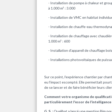
- Installation de pompe à chaleur et groupe
à 1.000 m² : 3.000
- Installation de VMC en habitat individue
- Installation de chauffe-eau thermodyn
- Installation de chauffage avec chaudière 
1.000 m² : 600
- Installation d'appareil de chauffage boi
- Installations photovoltaïques de puiss
Sur ce point, l’expérience chantier par chant
eu l’impact escompté. Elle permettait pour
de se lancer et de faire bénéficier leurs clie
Comment votre organisme de qualificatio
particulièrement l'essor de l’intelligence a
G. S. :
Qualibat a lancé une mention Bim pour 