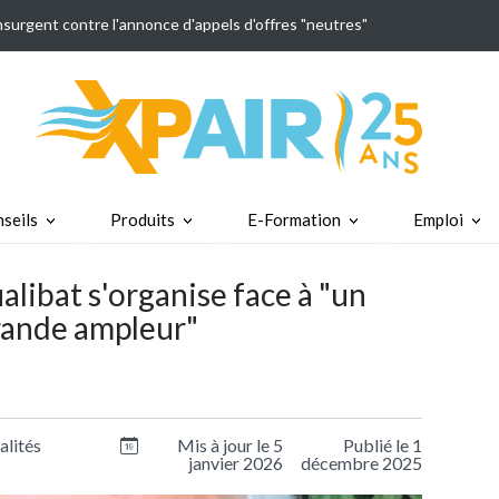
insurgent contre l'annonce d'appels d'offres "neutres"
seils
Produits
E-Formation
Emploi
libat s'organise face à "un
rande ampleur"
alités
Mis à jour le 5
Publié le 1
janvier 2026
décembre 2025