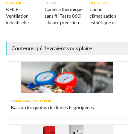
COMEFRI
TESTO
DECOCLIM
KHLE –
Caméra thermique
Cache
Ventilation
sans fil Testo 860i
climatisation
industrielle
– haute précision
esthétique et
offshore et marine
ventilé
Contenus qui devraient vous plaire
CLIMATISATION ET FROID
Baisse des quotas de fluides frigorigènes