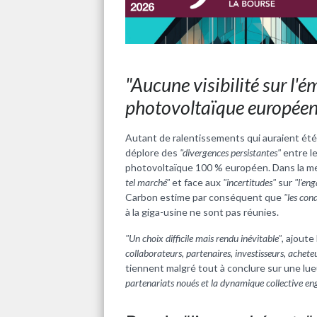
"Aucune visibilité sur l
photovoltaïque européen
Autant de ralentissements qui auraient été f
déplore des
"divergences persistantes"
entre le
photovoltaïque 100 % européen. Dans la m
tel marché"
et face aux
"incertitudes"
sur
"l'en
Carbon estime par conséquent que
"les con
à la giga-usine ne sont pas réunies.
"Un choix difficile mais rendu inévitable"
, ajoute
collaborateurs, partenaires, investisseurs, acheteu
tiennent malgré tout à conclure sur une lueu
partenariats noués et la dynamique collective eng