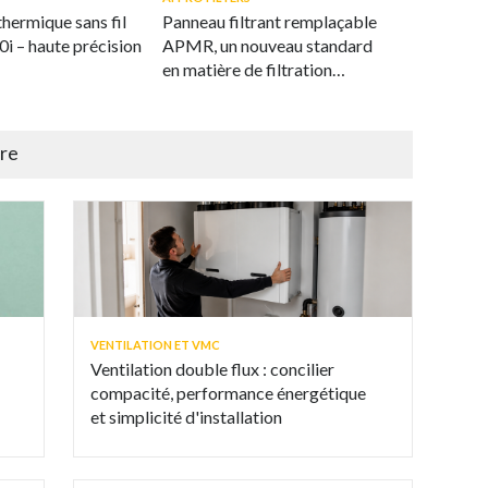
hermique sans fil
Panneau filtrant remplaçable
0i – haute précision
APMR, un nouveau standard
en matière de filtration
durable de l'air
ire
VENTILATION ET VMC
Ventilation double flux : concilier
compacité, performance énergétique
et simplicité d'installation