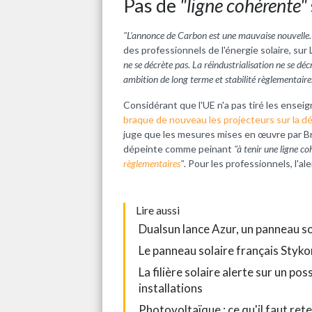
Pas de
"ligne cohérente"
"L’annonce de Carbon est une mauvaise nouvelle. 
des professionnels de l'énergie solaire, sur 
ne se décrète pas. La réindustrialisation ne se décr
ambition de long terme et stabilité règlementaire. 
Considérant que l'UE n'a pas tiré les ensei
braque de nouveau les projecteurs sur la d
juge que les mesures mises en œuvre par B
dépeinte comme peinant
"à tenir une ligne co
règlementaires
"
. Pour les professionnels, l'
L
ire aussi
Dualsun lance Azur, un panneau so
Le panneau solaire français Styko
La filière solaire alerte sur un pos
installations
Photovoltaïque : ce qu'il faut ret