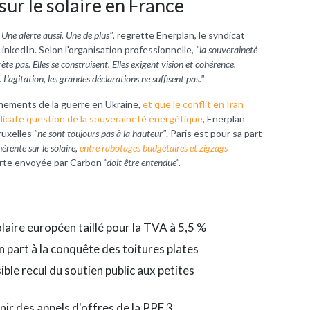
sur le solaire en France
Une alerte aussi. Une de plus"
, regrette Enerplan, le syndicat
LinkedIn. Selon l'organisation professionnelle,
"la souveraineté
ète pas. Elles se construisent. Elles exigent vision et cohérence,
L'agitation, les grandes déclarations ne suffisent pas."
gnements de la guerre en Ukraine,
et que le conflit en Iran
élicate question de la souveraineté énergétique
, Enerplan
ruxelles
"ne sont toujours pas à la hauteur"
. Paris est pour sa part
hérente sur le solaire,
entre rabotages budgétaires et zigzags
alerte envoyée par Carbon
"doit être entendue".
laire européen taillé pour la TVA à 5,5 %
n part à la conquête des toitures plates
sible recul du soutien public aux petites
enir des appels d'offres de la PPE 3