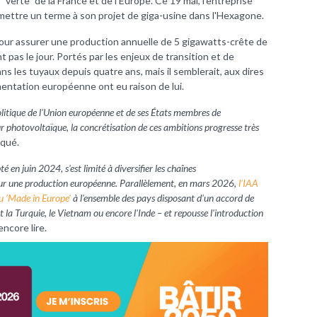
 "verte" de la France et de l'Europe. Ce 19 mai, l'entreprise
mettre un terme à son projet de giga-usine dans l'Hexagone.
ur assurer une production annuelle de 5 gigawatts-crête de
t pas le jour. Portés par les enjeux de transition et de
ns les tuyaux depuis quatre ans, mais il semblerait, aux dires
mentation européenne ont eu raison de lui.
olitique de l'Union européenne et de ses États membres de
eur photovoltaïque, la concrétisation de ces ambitions progresse très
qué.
té en juin 2024, s'est limité à diversifier les chaînes
our une production européenne. Parallèlement, en mars 2026,
l'IAA
du 'Made in Europe'
à l'ensemble des pays disposant d'un accord de
 la Turquie, le Vietnam ou encore l'Inde – et repousse l'introduction
encore lire.