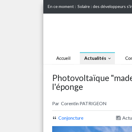
En ce moment :
Solaire : des développeurs s'
Accueil
Actualités
Con
Photovoltaïque "made 
l'éponge
Par
Corentin PATRIGEON
Conjoncture
Actu