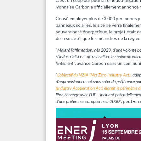
C'est un coup dur pour la réindustrialisation
lyonnaise Carbon a officiellement annoncé 
Censé employer plus de 3.000 personnes po
panneaux solaires, le site ne verra finalemen
souveraineté énergétique, le projet était da
de la société, que les méandres de la régle
"Malgré l'affirmation, dès 2023, d'une volonté p
réindustrialiser et de relocaliser la chaîne de val
lentement"
, avance Carbon dans un communi
"
L'objectif du NZIA (Net Zero Industry Act)
, adop
d'approvisionnement sans créer de préférence p
(Industry Acceleration Act) élargit le périmètre 
libre-échange avec l'UE – incluant potentiellement
d'une préférence européenne à 2030"
, peut-on 