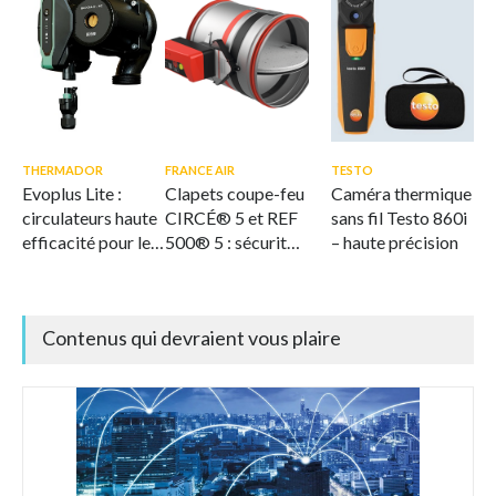
THERMADOR
FRANCE AIR
TESTO
Evoplus Lite :
Clapets coupe-feu
Caméra thermique
circulateurs haute
CIRCÉ® 5 et REF
sans fil Testo 860i
efficacité pour le
500® 5 : sécurité
– haute précision
CVC
et flexibilité
intégrées
Contenus qui devraient vous plaire