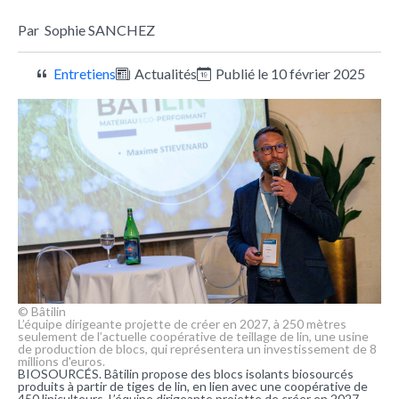
Par
Sophie SANCHEZ
Entretiens
Actualités
Publié le 10 février 2025
© Bâtilin
L’équipe dirigeante projette de créer en 2027, à 250 mètres
seulement de l’actuelle coopérative de teillage de lin, une usine
de production de blocs, qui représentera un investissement de 8
millions d'euros.
BIOSOURCÉS. Bâtilin propose des blocs isolants biosourcés
produits à partir de tiges de lin, en lien avec une coopérative de
450 liniculteurs. L’équipe dirigeante projette de créer en 2027