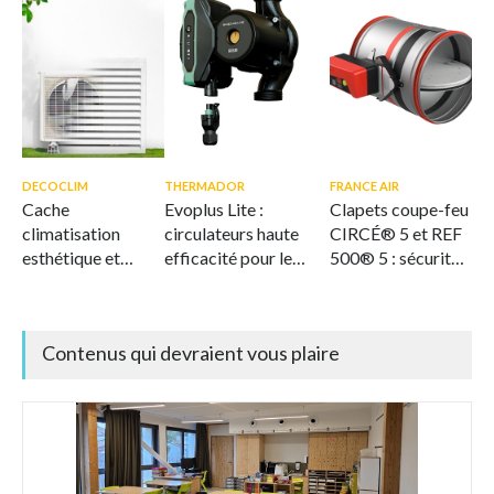
DECOCLIM
THERMADOR
FRANCE AIR
Cache
Evoplus Lite :
Clapets coupe-feu
climatisation
circulateurs haute
CIRCÉ® 5 et REF
esthétique et
efficacité pour le
500® 5 : sécurité
ventilé
CVC
et flexibilité
intégrées
Contenus qui devraient vous plaire