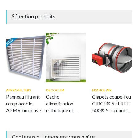
Sélection produits
AFPRO FILTERS
DECOCLIM
FRANCE AIR
Panneau filtrant
Cache
Clapets coupe-feu
remplaçable
climatisation
CIRCÉ® 5 et REF
APMR, un nouveau
esthétique et
500® 5 : sécurité
standard en
ventilé
et flexibilité
matière de
intégrées
filtration durable
Contenus qui devraient vous plaire
de l'air