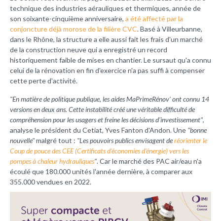
technique des industries aérauliques et thermiques, année de
son soixante-cinquième anniversaire,
a été affecté par la
conjoncture déjà morose de la filière CVC
. Basé à Villeurbanne,
dans le Rhône, la structure a elle aussi fait les frais d'un marché
de la construction neuve qui a enregistré un record
historiquement faible de mises en chantier. Le sursaut qu'a connu
celui de la rénovation en fin d'exercice n'a pas suffi à compenser
cette perte d'activité.
"En matière de politique publique, les aides MaPrimeRénov' ont connu 14
versions en deux ans. Cette instabilité créé une véritable difficulté de
compréhension pour les usagers et freine les décisions d'investissement"
,
analyse le président du Cetiat, Yves Fanton d'Andon. Une
"bonne
nouvelle"
malgré tout :
"Les pouvoirs publics envisagent de
réorienter le
Coup de pouce des CEE (Certificats d'économies d'énergie) vers les
pompes à chaleur hydrauliques
"
. Car le marché des PAC air/eau n'a
écoulé que 180.000 unités l'année dernière, à comparer aux
355.000 vendues en 2022.