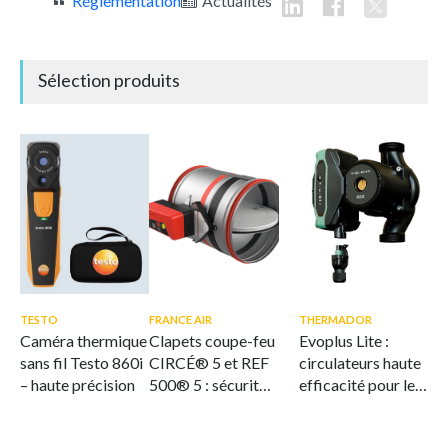
Réglementation
Actualités
Sélection produits
TESTO
FRANCE AIR
THERMADOR
Caméra thermique
Clapets coupe-feu
Evoplus Lite :
sans fil Testo 860i
CIRCÉ® 5 et REF
circulateurs haute
– haute précision
500® 5 : sécurité
efficacité pour le
et flexibilité
CVC
intégrées