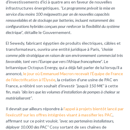
d'investissements d'ici à quatre ans en faveur de nouvelles
infrastructures énergétiques.
"Le programme prévoit la mise en
service d'au moins 100 mégawatts par an de nouvelles capacités
renouvelables et de stockage par batteries, incluant notamment des
configurations hybrides conçues pour renforcer la flexibilité du système
électrique"
, détaille le Gouvernement.
El Sewedy, fabricant égyptien de produits électriques, câbles et
transformateurs, ouvrira une entité juridique à Paris,
"choisie
comme pôle stratégique en raison de son environnement commercial très
favorable, tant vers l'Europe que vers l'Afrique francophone"
. Le
britannique Octopus Energy, qui a déjà fait parler de lui lorsqu'il a
annoncé,
le jour où Emmanuel Macron recevait l'Équipe de France
de l'électrification à l'Élysée
, la création d'une usine de PAC en
France, a réitéré son souhait d'investir
"jusqu'à 150 M€"
à cette
fin, mais
"dès lors que les volumes d'installation de pompes à chaleur se
matérialiseront"
.
Il devrait par ailleurs répondre à
l'appel à projets bientôt lancé par
l'exécutif sur les offres intégrées visant à massifier les PAC
,
affirmant sur ce point vouloir,
"avec ses partenaires installateurs,
déployer 10.000 des PAC"
Cosy sortant de ses chaînes de