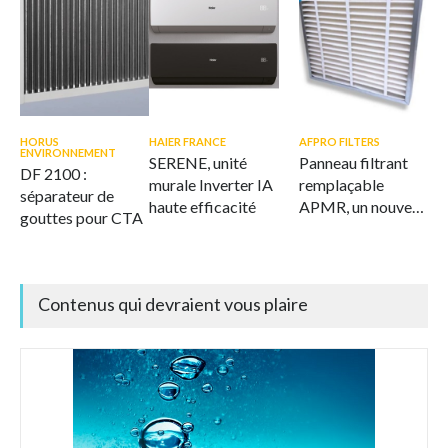
HORUS
HAIER FRANCE
AFPRO FILTERS
ENVIRONNEMENT
SERENE, unité
Panneau filtrant
DF 2100 :
murale Inverter IA
remplaçable
séparateur de
haute efficacité
APMR, un nouveau
gouttes pour CTA
standard en
matière de
filtration durable
de l'air
Contenus qui devraient vous plaire