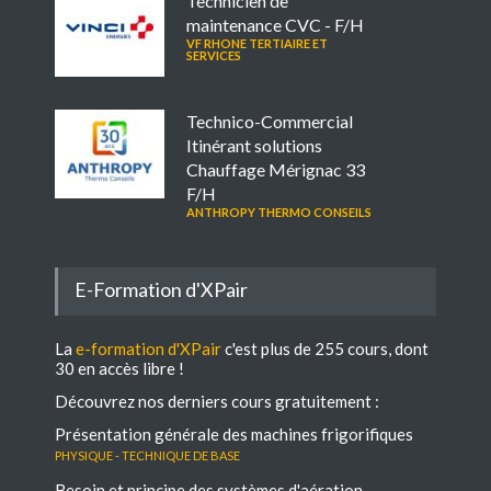
Technicien de
maintenance CVC - F/H
VF RHONE TERTIAIRE ET
SERVICES
Technico-Commercial
Itinérant solutions
Chauffage Mérignac 33
F/H
ANTHROPY THERMO CONSEILS
E-Formation d'XPair
La
e-formation d'XPair
c'est plus de 255 cours, dont
30 en accès libre !
Découvrez nos derniers cours gratuitement :
Présentation générale des machines frigorifiques
Physique - Technique de base
Besoin et principe des systèmes d'aération