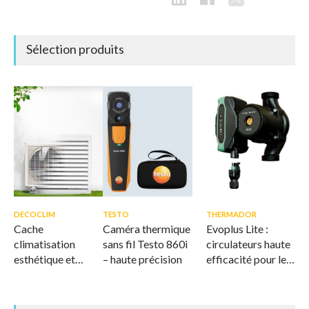
Sélection produits
DECOCLIM
TESTO
THERMADOR
Cache
Caméra thermique
Evoplus Lite :
climatisation
sans fil Testo 860i
circulateurs haute
esthétique et
– haute précision
efficacité pour le
ventilé
CVC