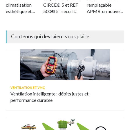
climatisation
CIRCÉ® 5 et REF
remplaçable
esthétique et
500® 5 : sécurité
APMR, un nouveau
ventilé
et flexibilité
standard en
intégrées
matière de
filtration durable
Contenus qui devraient vous plaire
de l'air
VENTILATION ET VMC
Ventilation intelligente : débits justes et
performance durable