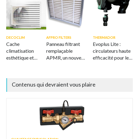
DECOCLIM
AFPRO FILTERS
THERMADOR
Cache
Panneau filtrant
Evoplus Lite :
climatisation
remplaçable
circulateurs haute
esthétique et
APMR, un nouveau
efficacité pour le
ventilé
standard en
CVC
matière de
filtration durable
Contenus qui devraient vous plaire
de l'air