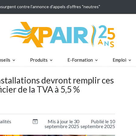
insurgent contre l'annonce d'appels d'offres "neutres"
seils
Produits
E-Formation
Emploi
nstallations devront remplir ces
cier de la TVA à 5,5 %
alités
Mis à jour le 30
Publié le 10
septembre 2025
septembre 2025