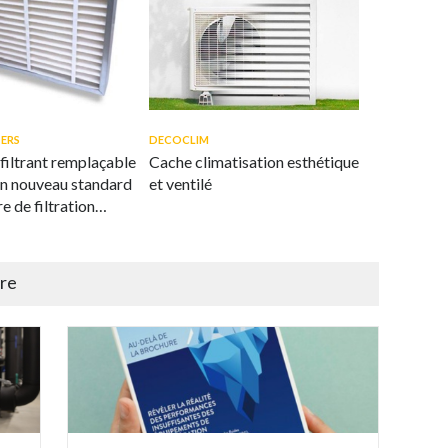
TERS
DECOCLIM
filtrant remplaçable
Cache climatisation esthétique
n nouveau standard
et ventilé
e de filtration
e l'air
ire