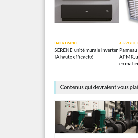
HAIER FRANCE
AFPRO FIL
SERENE, unité murale Inverter
Panneau 
IA haute efficacité
APMR, u
en matièr
durable d
Contenus qui devraient vous pla