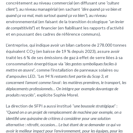
concrètement au niveau commercial (en diffusant une
"culture
client"
), au niveau managérial (en sachant
"dire quand ça va bien et
quand ça va mal, mais surtout quand ça va bien"
), au niveau
environnemental (en faisant de la transition écologique
"un levier
de compétitivité"
) et financier (en fiabilisant les rapports d'activité
et en poussant des cadres de référence communs).
L'entreprise, qui indique avoir un bilan carbone de 278.000 tonnes
équivalent CO
(en baisse de 19 % depuis 2023), assure avoir
2
traité les 6 % de ses émissions de gaz à effet de serre liées à sa
consommation énergétique via
"des gestes symboliques faciles à
mettre en œuvre"
, comme l'installation de panneaux solaires ou
d'ampoules LED.
"Les 94 % restants font partie du Scop 3, et
concernent l'amont comme l'aval : les matières premières, le transport, les
déplacements professionnels… On intègre par exemple davantage de
produits recyclés"
, explicite Sophie Morel.
La direction de SFPI a aussi institué
"une boussole stratégique"
:
"Quand on a un projet de remplacement de machine par exemple, on a
identifié une quinzaine de critères à considérer pour une solution
alternative : rétrofit, occasion… Le but étant de se demander ce qui va
avoir le meilleur impact pour l'environnement, pour les équipes, pour les