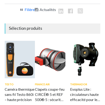
Filière
Actualités
Sélection produits
TESTO
FRANCE AIR
THERMADOR
Caméra thermique
Clapets coupe-feu
Evoplus Lite :
sans fil Testo 860i
CIRCÉ® 5 et REF
circulateurs haute
– haute précision
500® 5 : sécurité
efficacité pour le
et flexibilité
CVC