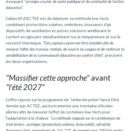
évoquant
"un enjeu crucial, de santé publique et de continuité de l'action
éducative"
.
L'objectif d'ACTEE est de déployer sa méthode low-tech,
combinant protections solaires, ombrières, brasseurs d'air,
dispositifs de ventilation et autres solutions améliorant le
confort en agissant simultanément sur la température et sur le
ressenti thermique.
"Des capteurs pourront être installés afin de
mesurer l'effet des travaux réalisés, de nourrir les usages et de renforcer la
sensibilisation de la communauté éducative au confort d'été"
, précisent
les deux organisations.
"Massifier cette approche"
avant
"l'été 2027"
L'offre repose sur le programme de
"recherche-action"
lancé l'été
dernier par ACTEE, qui instrumente une trentaine d'écoles
pilotes afin de mesurer l'effet de systèmes low-tech pour
l'adaptation à la chaleur.
"La méthode s'appuie sur la combinaison de
trois leviers : protéger (protections solaires, brise-soleil), rafraîchir
(brasseurs d'air, permettant de -2 à -3 °C de ressenti pour 100 fois moins