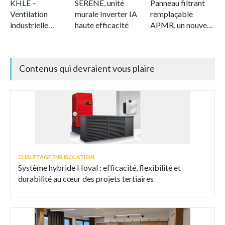
KHLE –
SERENE, unité
Panneau filtrant
Ventilation
murale Inverter IA
remplaçable
industrielle
haute efficacité
APMR, un nouveau
offshore et marine
standard en
matière de
filtration durable
Contenus qui devraient vous plaire
de l'air
CHAUFFAGE ENR ISOLATION
Système hybride Hoval : efficacité, flexibilité et
durabilité au cœur des projets tertiaires