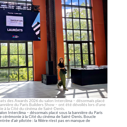
éats des Awards 2026 du salon Interclima – désormais placé
bannière du Paris Builders Show – ont été dévoilés lors d'une
e à la Cité du cinéma de Saint-Denis.
lon Interclima – désormais placé sous la bannière du Paris
e cérémonie à la Cité du cinéma de Saint-Denis. Boucle
rée d’air pilotée : la filière n'est pas en manque de