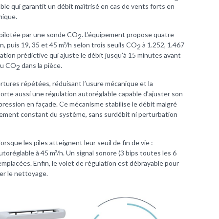
able qui garantit un débit maîtrisé en cas de vents forts en
mique.
é pilotée par une sonde CO
. L’équipement propose quatre
2
n, puis 19, 35 et 45 m³/h selon trois seuils CO
à 1.252, 1.467
2
tion prédictive qui ajuste le débit jusqu’à 15 minutes avant
 du CO
dans la pièce.
2
rtures répétées, réduisant l’usure mécanique et la
orte aussi une régulation autoréglable capable d’ajuster son
 pression en façade. Ce mécanisme stabilise le débit malgré
nement constant du système, sans surdébit ni perturbation
orsque les piles atteignent leur seuil de fin de vie :
toréglable à 45 m³/h. Un signal sonore (3 bips toutes les 6
emplacées. Enfin, le volet de régulation est débrayable pour
er le nettoyage.