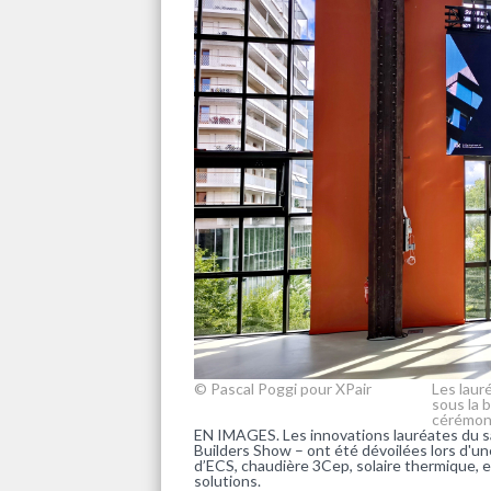
© Pascal Poggi pour XPair
Les laur
sous la 
cérémoni
EN IMAGES. Les innovations lauréates du sa
Builders Show – ont été dévoilées lors d'un
d’ECS, chaudière 3Cep, solaire thermique, ent
solutions.