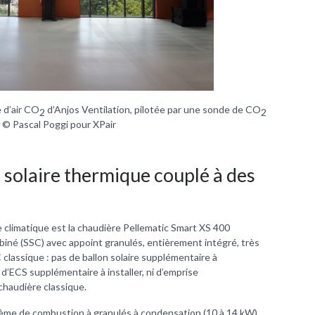
e d’air CO
d’Anjos Ventilation, pilotée par une sonde de CO
2
2
. © Pascal Poggi pour XPair
 solaire thermique couplé à des
e climatique est la chaudière Pellematic Smart XS 400
mbiné (SSC) avec appoint granulés, entièrement intégré, très
 classique : pas de ballon solaire supplémentaire à
d’ECS supplémentaire à installer, ni d’emprise
chaudière classique.
stème de combustion à granulés à condensation (10 à 14 kW),