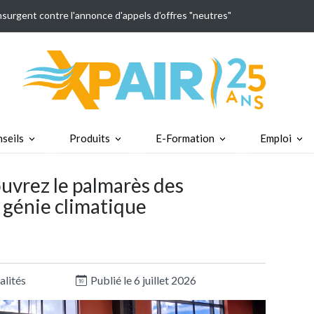
insurgent contre l'annonce d'appels d'offres "neutres"
seils
Produits
E-Formation
Emploi
ouvrez le palmarès des
 génie climatique
alités
Publié le 6 juillet 2026