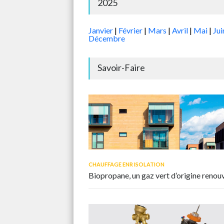
2025
Janvier
|
Février
|
Mars
|
Avril
|
Mai
|
Ju
Décembre
Savoir-Faire
CHAUFFAGE ENR ISOLATION
Biopropane, un gaz vert d’origine renouv