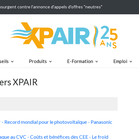
insurgent contre l'annonce d'appels d'offres "neutres"
eils
Produits
E-Formation
Emploi
ters XPAIR
r - Record mondial pour le photovoltaïque - Panasonic
taque au CVC - Coûts et bénéfices des CEE - Le froid