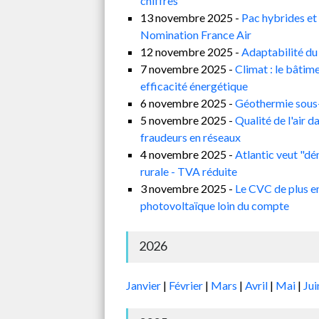
chiffres
13 novembre 2025 -
Pac hybrides et
Nomination France Air
12 novembre 2025 -
Adaptabilité du
7 novembre 2025 -
Climat : le bâtim
efficacité énergétique
6 novembre 2025 -
Géothermie sous-
5 novembre 2025 -
Qualité de l'air 
fraudeurs en réseaux
4 novembre 2025 -
Atlantic veut "dé
rurale - TVA réduite
3 novembre 2025 -
Le CVC de plus en
photovoltaïque loin du compte
2026
Janvier
|
Février
|
Mars
|
Avril
|
Mai
|
Ju