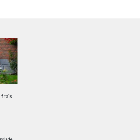
 frais
ngolade