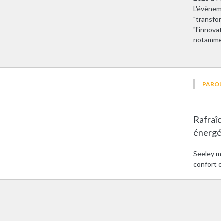
L'évènem
"transfor
"l'innova
notammen
PAROL
Rafraî
énergé
Seeley mi
confort o