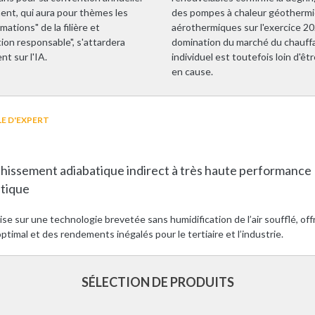
ent, qui aura pour thèmes les
des pompes à chaleur géothermi
mations" de la filière et
aérothermiques sur l'exercice 20
tion responsable", s'attardera
domination du marché du chauff
t sur l'IA.
individuel est toutefois loin d'êt
en cause.
E D'EXPERT
chissement adiabatique indirect à très haute performance
tique
se sur une technologie brevetée sans humidification de l’air soufflé, off
ptimal et des rendements inégalés pour le tertiaire et l’industrie.
SÉLECTION DE PRODUITS