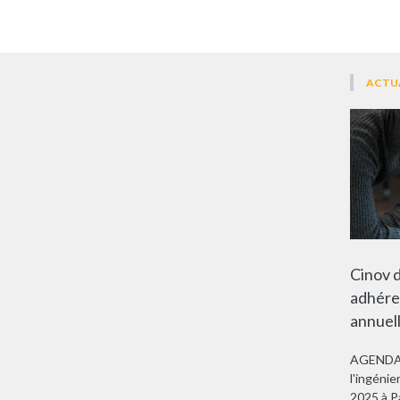
ACTU
Cinov 
adhére
annuel
AGENDA. 
l'ingénie
2025 à P