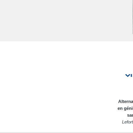
Altern
en géni
sa
Lefor