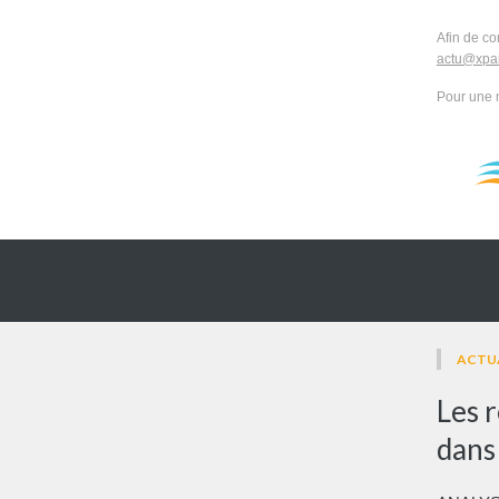
Afin de co
actu@xpai
Pour une 
ACTU
Les 
dans