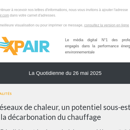
ntinuer à recevoir nos lettres d'informations, nous vous invitons à ajouter l'adresse
r.com
dans votre carnet d'adresses.
meilleure visualisation ou pour imprimer ce message,
consultez la version en ligne
Le média digital N°1 des profes
engagés dans la performance énerg
environnementale
La Quotidienne du 26 mai 2025
ALITÉS
réseaux de chaleur, un potentiel sous-es
 la décarbonation du chauffage