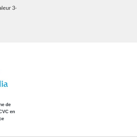
leur 3-
ne de
 CVC en
ce