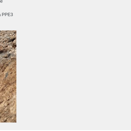
de
la PPE3