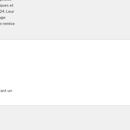
ques et
24. Leur
age
re remise
rant un