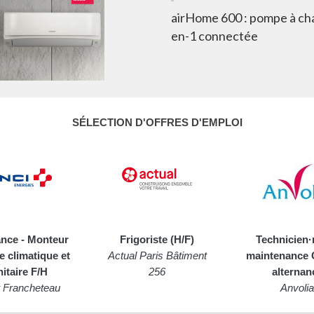
airHome 600 : pompe à cha
en-1 connectée
SÉLECTION D'OFFRES D'EMPLOI
ance - Monteur
Frigoriste (H/F)
Technicien·
e climatique et
Actual Paris Bâtiment
maintenance
nitaire F/H
256
alternan
t Francheteau
Anvolia