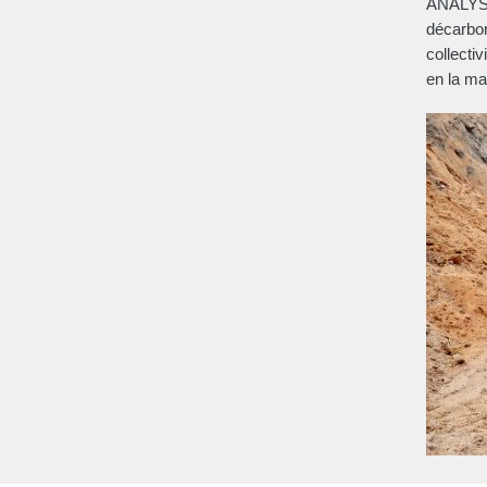
ANALYSE.
décarbon
collecti
en la ma