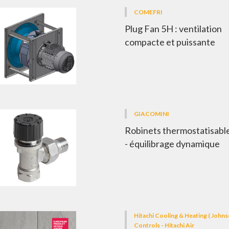
COMEFRI
Plug Fan 5H : ventilation
compacte et puissante
GIACOMINI
Robinets thermostatisab
- équilibrage dynamique
Hitachi Cooling & Heating ( John
Controls - Hitachi Air