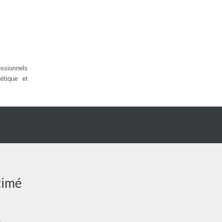
sionnels
étique et
timé