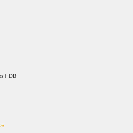
les HDB
son