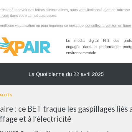
ntinuer à recevoir nos lettres d'informations, nous vous invitons à ajouter l'adresse
r.com
dans votre carnet d'adresses.
meilleure visualisation ou pour imprimer ce message,
consultez la version en ligne
Le média digital N°1 des profes
engagés dans la performance énerg
environnementale
La Quotidienne du 22 avril 2025
ALITÉS
aire : ce BET traque les gaspillages liés 
fage et à l’électricité