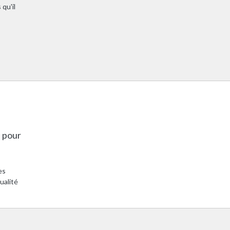
 qu'il
s pour
es
ualité