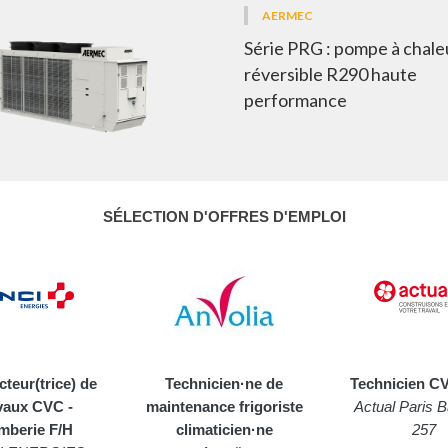
AERMEC
Série PRG : pompe à chale
réversible R290 haute
performance
SÉLECTION D'OFFRES D'EMPLOI
teur(trice) de
Technicien·ne de
Technicien CV
vaux CVC -
maintenance frigoriste
Actual Paris B
mberie F/H
climaticien·ne
257