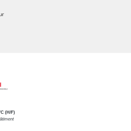
ur
C (H/F)
âtiment