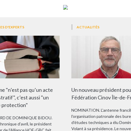
ES D'EXPERTS
ACTUALITÉS
e "n’est pas qu’un acte
Un nouveau président pour
tratif", c’est aussi "un
Fédération Cinov Île-de-
 protection"
NOMINATION. L'antenne francil
l'organisation patronale des bur
ARD DE DOMINIQUE BIDOU.
d'études techniques a élu Domi
hronique d'avril, le président
Volant à sa présidence. Le nouv
r de l'Alliance HQE-GBC fait