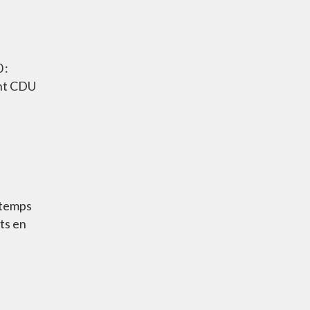
 :
ent CDU
 temps
ts en