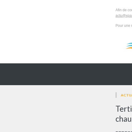
Afin de co
actu@xpai
Pour une 
ACTU
Terti
chauf