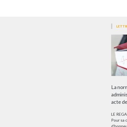
LETTR
La norm
adminis
acte de
LE REG
Pour sa c
d'honneu