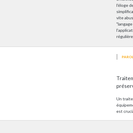
l'éloge d
simplific
vite abus
"langage
l'applica
régulièr
PAROL
Traitem
préserv
Un trait
équipeme
est cruci