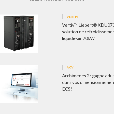
VERTIV
Vertiv™ Liebert® XDU070
solution de refroidissem
liquide-air 70kW
ACV
Archimedes 2 : gagnez du
dans vos dimensionnemen
ECS !