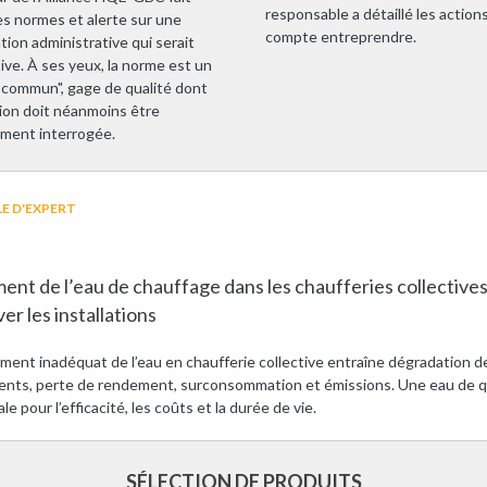
responsable a détaillé les actions
es normes et alerte sur une
compte entreprendre.
ation administrative qui serait
ive. À ses yeux, la norme est un
 commun", gage de qualité dont
tion doit néanmoins être
ement interrogée.
E D'EXPERT
ent de l’eau de chauffage dans les chaufferies collective
er les installations
ement inadéquat de l’eau en chaufferie collective entraîne dégradation d
nts, perte de rendement, surconsommation et émissions. Une eau de q
ale pour l’efficacité, les coûts et la durée de vie.
SÉLECTION DE PRODUITS