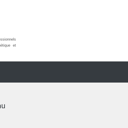
sionnels
étique et
au