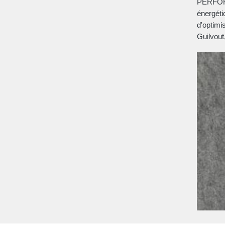
PERFORM
énergéti
d'optimi
Guilvout,