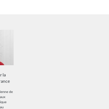
 la
France
ienne de
eaux
nique
eau