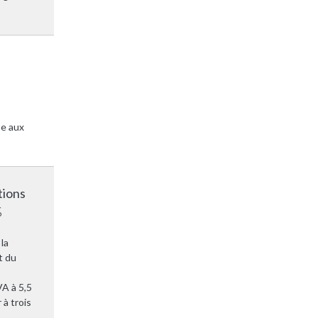
se aux
itions
%
la
t du
VA à 5,5
 à trois