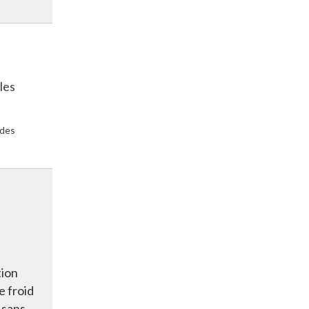
les
 des
ion
e froid
 sans