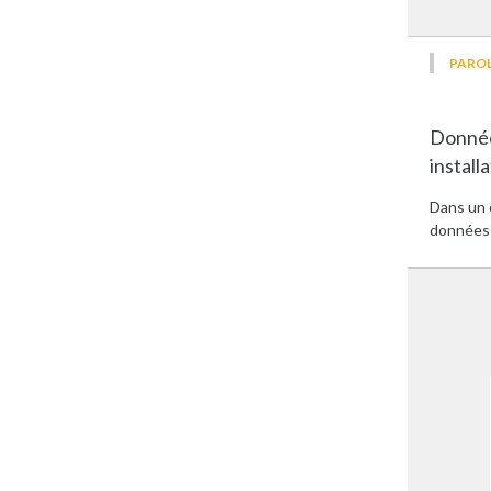
PAROL
Données
install
Dans un c
données 