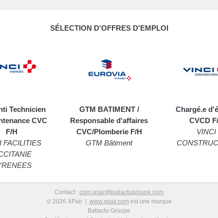
SÉLECTION D'OFFRES D'EMPLOI
ti Technicien
GTM BATIMENT /
Chargé.e d'
ntenance CVC
Responsable d'affaires
CVCD F
F/H
CVC/Plomberie F/H
VINCI
I FACILITIES
GTM Bâtiment
CONSTRUC
CCITANIE
YRENEES
Contact :
com.xpair@batiactugroupe.com
© 2026 XPair |
www.xpair.com
est une marque
Batiactu Groupe