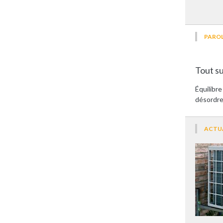
PAROL
Tout su
Équilibr
désordre
ACTU