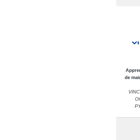
Appren
de mai
VINC
O
P