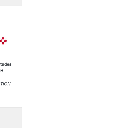
études
/H
TION