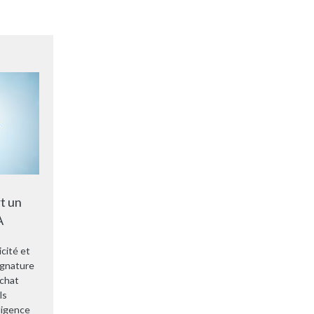
t un
A
cité et
ignature
achat
ls
ligence