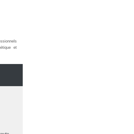
sionnels
étique et
route