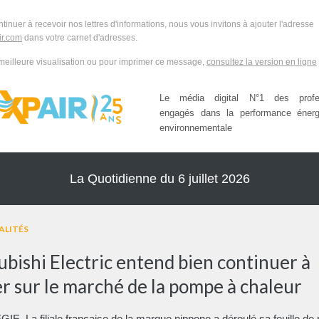
ntinuer à recevoir nos lettres d'informations, nous vous invitons à ajouter l'adresse
r.com
dans votre carnet d'adresses.
meilleure visualisation ou pour imprimer ce message,
consultez la version en ligne
Le média digital N°1 des profes
engagés dans la performance énerg
environnementale
La Quotidienne du 6 juillet 2026
ALITÉS
ubishi Electric entend bien continuer à
er sur le marché de la pompe à chaleur
E. La filiale française de la marque nippone a déroulé sa feuille de 