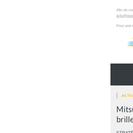
Afin de co
actu@xpai
Pour une 
ACTU
Mits
brill
STRATÉGI