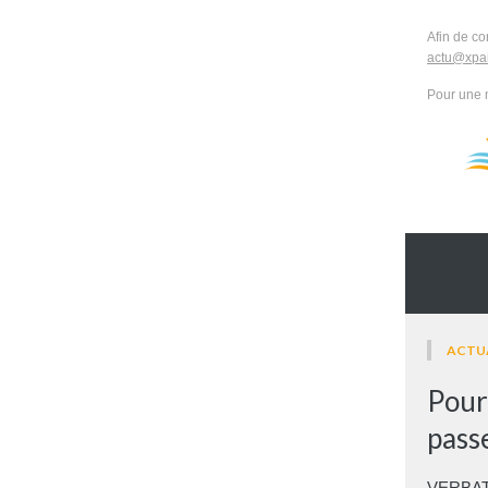
Afin de co
actu@xpai
Pour une 
ACTU
Pour 
pass
VERBATIM