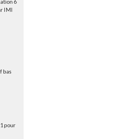
lation 6
ar IMI
f bas
A1 pour