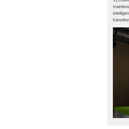
maintena
intellig
transitio