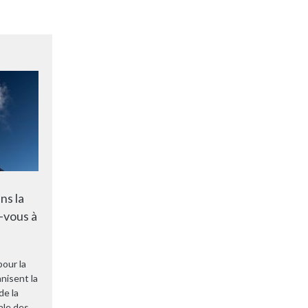
ns la
-vous à
pour la
nisent la
de la
ale des