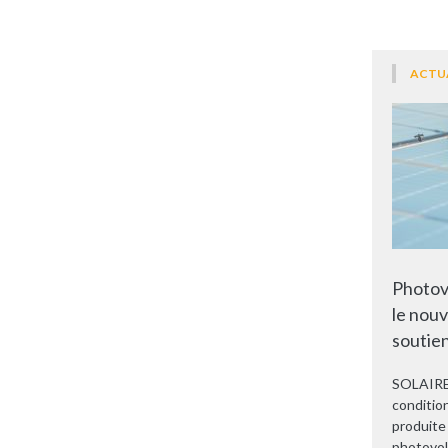
ACTU
Photov
le nouv
soutien
SOLAIRE.
condition
produite 
photovol