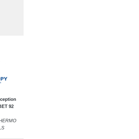
ception
BET 92
THERMO
LS