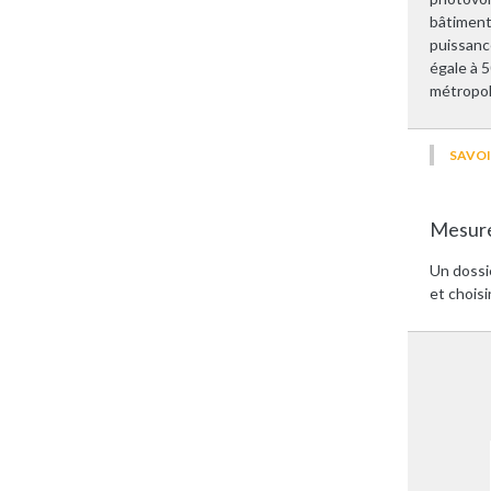
bâtiment
puissance
égale à 
métropol
SAVOI
Mesure
Un dossi
et choisi