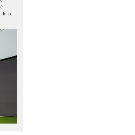
té
 de la