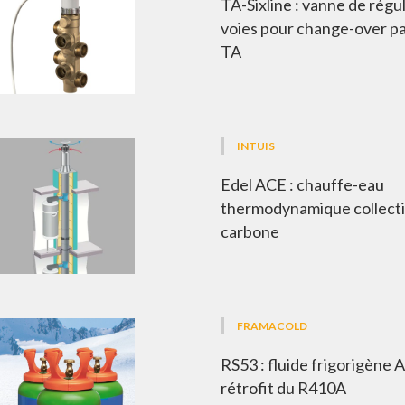
TA-Sixline : vanne de régu
voies pour change-over p
TA
INTUIS
Edel ACE : chauffe-eau
thermodynamique collecti
carbone
FRAMACOLD
RS53 : fluide frigorigène 
rétrofit du R410A