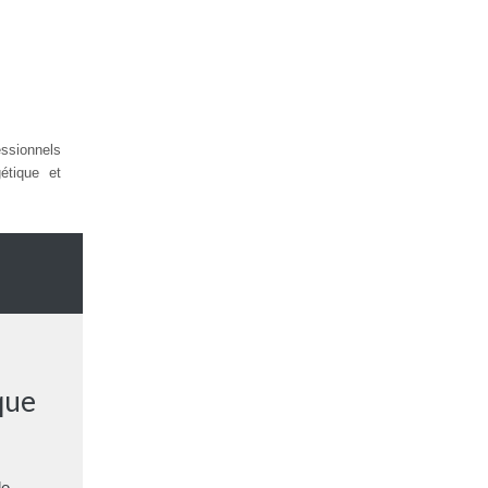
sionnels
étique et
ique
de