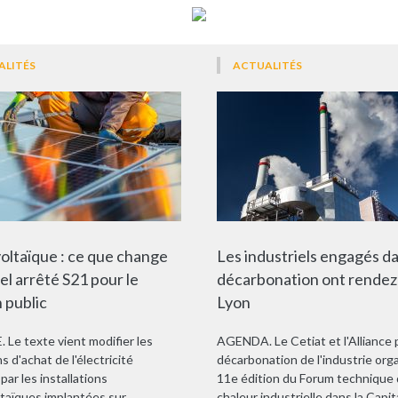
ALITÉS
ACTUALITÉS
oltaïque : ce que change
Les industriels engagés da
el arrêté S21 pour le
décarbonation ont rendez
 public
Lyon
 Le texte vient modifier les
AGENDA. Le Cetiat et l'Alliance 
s d'achat de l'électricité
décarbonation de l'industrie orga
par les installations
11e édition du Forum technique 
taïques implantées sur
chaleur industrielle dans la Capit