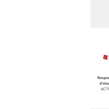
Respon
d'etu
ACT