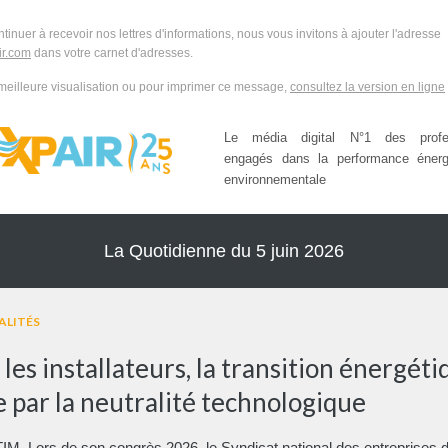
ntinuer à recevoir nos lettres d'informations, nous vous invitons à ajouter l'adresse
r.com
dans votre carnet d'adresses.
meilleure visualisation ou pour imprimer ce message,
consultez la version en ligne
Le média digital N°1 des profes
engagés dans la performance énerg
environnementale
La Quotidienne du 5 juin 2026
ALITÉS
les installateurs, la transition énergét
e par la neutralité technologique
. Lors de son congrès 2026, le Syndicat national des entreprises 