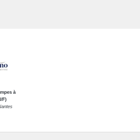
ompes à
H/F)
antes