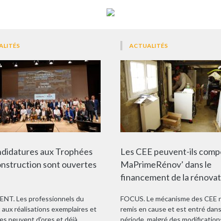
ALITÉS
ACTUALITÉS
ndidatures aux Trophées
Les CEE peuvent-ils com
onstruction sont ouvertes
MaPrimeRénov’ dans le
financement de la rénovat
NT. Les professionnels du
FOCUS. Le mécanisme des CEE n
 aux réalisations exemplaires et
remis en cause et est entré dans
es peuvent d'ores et déjà
période, malgré des modification