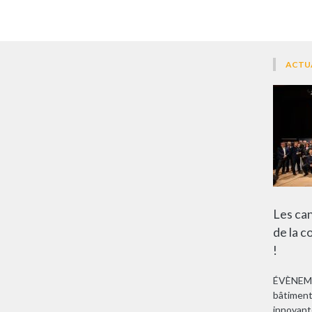
ACTU
Les ca
de la c
!
ÉVÈNEME
bâtiment
innovant