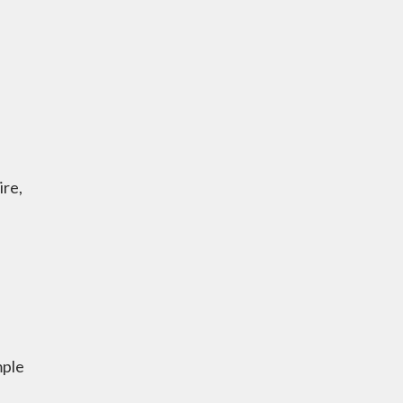
re,
ple