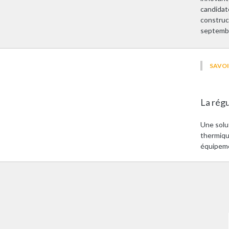
candidat
construc
septembr
SAVOI
La régu
Une solut
thermiqu
équipeme