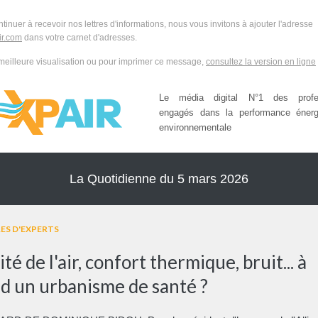
ntinuer à recevoir nos lettres d'informations, nous vous invitons à ajouter l'adresse
r.com
dans votre carnet d'adresses.
meilleure visualisation ou pour imprimer ce message,
consultez la version en ligne
Le média digital N°1 des profes
engagés dans la performance énerg
environnementale
La Quotidienne du 5 mars 2026
ES D'EXPERTS
té de l'air, confort thermique, bruit... à
d un urbanisme de santé ?