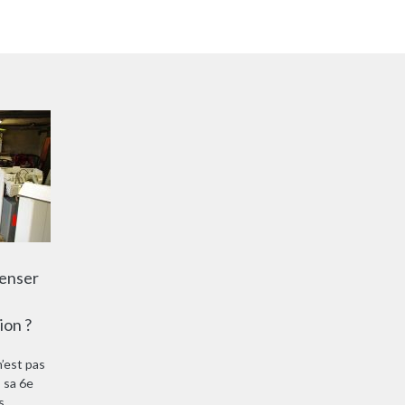
penser
ion ?
’est pas
 sa 6e
s