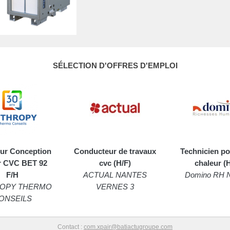
SÉLECTION D'OFFRES D'EMPLOI
eur Conception
Conducteur de travaux
Technicien p
r CVC BET 92
cvc (H/F)
chaleur (
F/H
ACTUAL NANTES
Domino RH N
OPY THERMO
VERNES 3
ONSEILS
Contact :
com.xpair@batiactugroupe.com