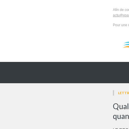
Afin de co
actu@xpai
Pour une 
LETTR
Quali
quan