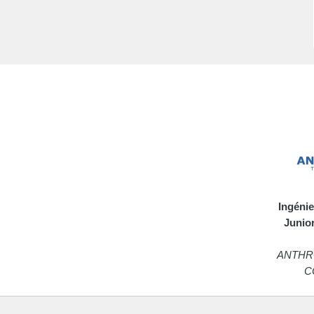
Ingéni
Junio
ANTHR
C