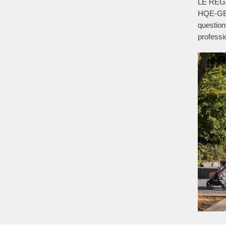
LE REGA
HQE-GBC,
question
professi