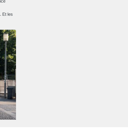
nce
 Et les