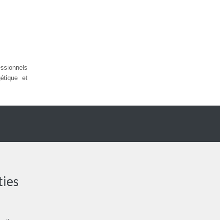
sionnels
étique et
ties