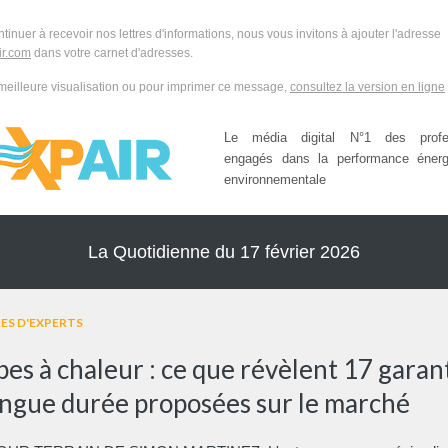
ntinuer à recevoir nos lettres d'informations, nous vous invitons à ajouter l'adresse
r.com
dans votre carnet d'adresses.
meilleure visualisation ou pour imprimer ce message,
consultez la version en ligne
Le média digital N°1 des profes
engagés dans la performance énerg
environnementale
La Quotidienne du 17 février 2026
ES D'EXPERTS
es à chaleur : ce que révèlent 17 garan
ongue durée proposées sur le marché