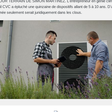
UR TERRAIN DE SIMON MARTINEZ. L'entrepreneur en génie clim
il CVC a épluché une quinzaine de dispositifs allant de 5 à 10 ans. D'a
née seulement serait juridiquement dans les clous.