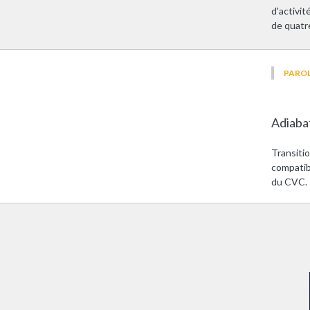
d'activi
de quatr
PAROL
Adiabat
Transiti
compatib
du CVC.