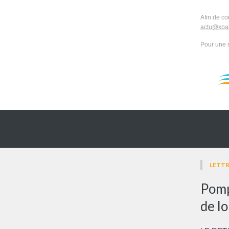
Afin de co
actu@xpai
Pour une 
LETTR
Pomp
de l