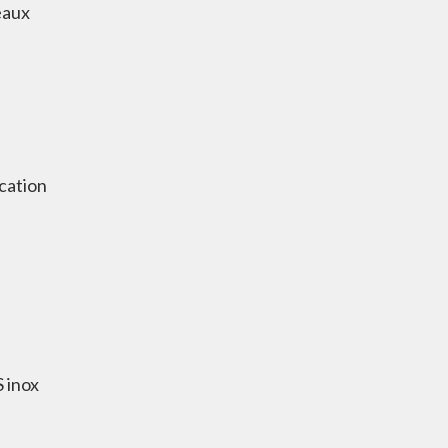
eaux
cation
 inox