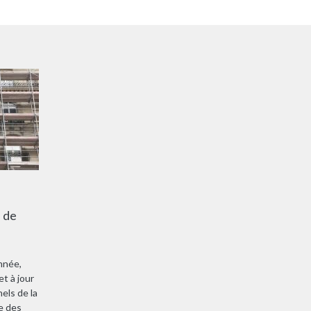
n de
nnée,
et à jour
els de la
le des