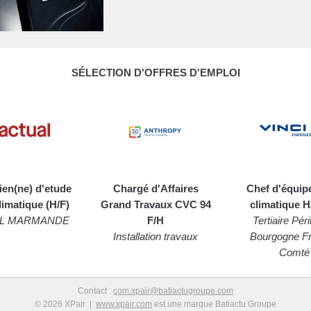
SÉLECTION D'OFFRES D'EMPLOI
ien(ne) d'etude
Chargé d'Affaires
Chef d'équip
limatique (H/F)
Grand Travaux CVC 94
climatique H
L MARMANDE
F/H
Tertiaire Pér
Installation travaux
Bourgogne F
Comté
Contact :
com.xpair@batiactugroupe.com
© 2026 XPair |
www.xpair.com
est une marque Batiactu Groupe