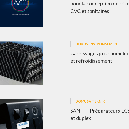
pour la conception de rés
CVC et sanitaires
HORUS ENVIRONNEMENT
Garnissages pour humidifi
et refroidissement
DOMUSA TEKNIK
SANIT – Préparateurs ECS
et duplex