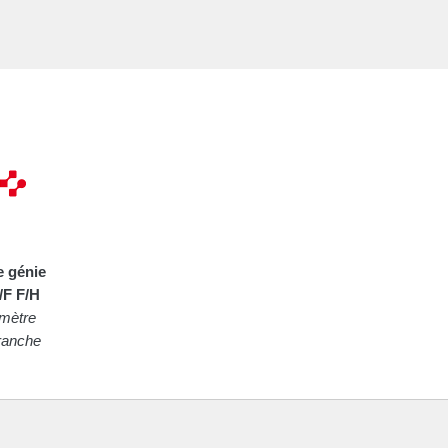
e génie
/F F/H
imètre
ranche