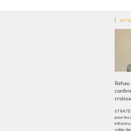
ACTU
Rehau 
confirm
croiss
STRATÉGI
pour les
infrastru
coller da