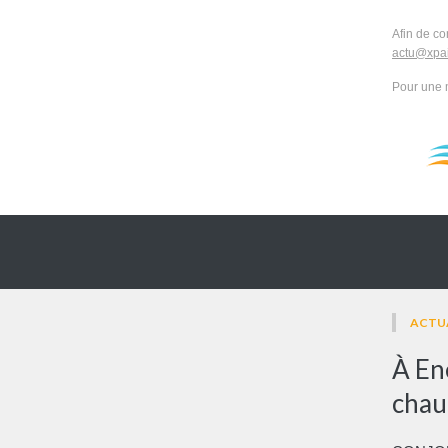
Afin de co
actu@xpai
Pour une 
ACTU
À Ene
chau