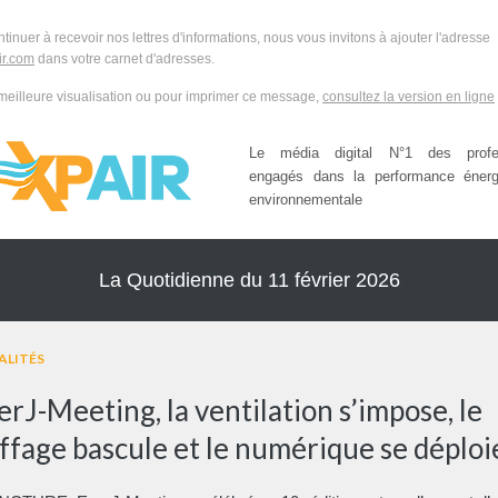
ntinuer à recevoir nos lettres d'informations, nous vous invitons à ajouter l'adresse
r.com
dans votre carnet d'adresses.
meilleure visualisation ou pour imprimer ce message,
consultez la version en ligne
Le média digital N°1 des profes
engagés dans la performance énerg
environnementale
La Quotidienne du 11 février 2026
ALITÉS
rJ-Meeting, la ventilation s’impose, le
ffage bascule et le numérique se déploi