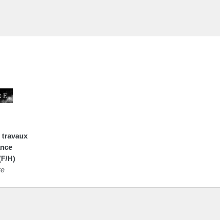
 travaux
ance
(F/H)
re