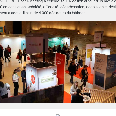
URE. EnerJ-Meeting a célébré sa 10ᵉ édition autour d’un mot d’or
0 en conjuguant sobriété, efficacité, décarbonation, adaptation et désir
ent a accueilli plus de 4.000 décideurs du bâtiment.