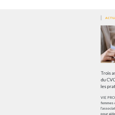
ACTU
Trois a
du CVC
les pra
VIE PRO
femmes d
l'associ
pour aide