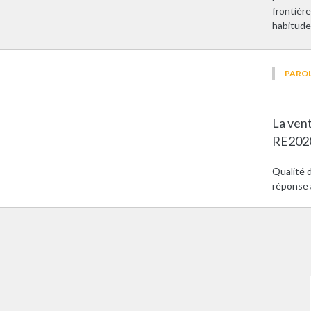
frontièr
habitude
PAROL
La vent
RE202
Qualité d
réponse 