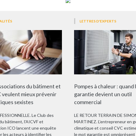
ALITÉS
LETTRES D'EXPERTS
ssociations du bâtiment et
Pompes à chaleur : quand 
 veulent mieux prévenir
garantie devient un outil
tiques sexistes
commercial
FESSIONNELLE. Le Club des
LE RETOUR TERRAIN DE SIMO
u bâtiment, l'AICVF et
MARTINEZ. L’entrepreneur en g
ation ICO lancent une enquête
climatique et conseil CVC estime
r les acteurs à identifier les
le mot garantie est omniprésent 