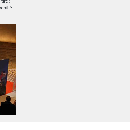
dre :
abilité.