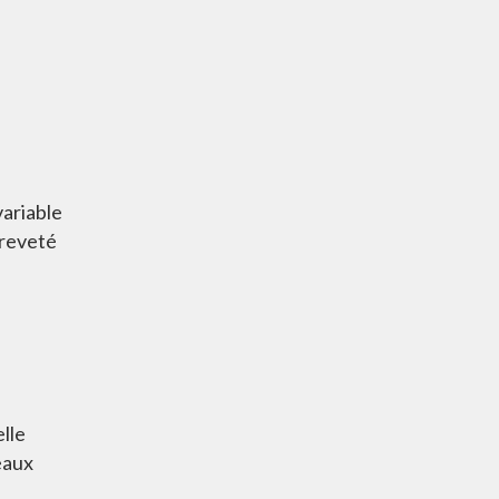
variable
breveté
lle
eaux