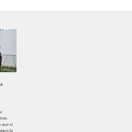
la
N
énie
 que si
dans le