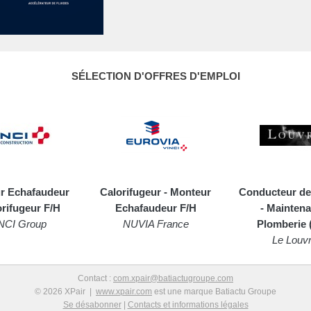
SÉLECTION D'OFFRES D'EMPLOI
r Echafaudeur
Calorifugeur - Monteur
Conducteur de
orifugeur F/H
Echafaudeur F/H
- Mainten
NCI Group
NUVIA France
Plomberie 
Le Louv
Contact :
com.xpair@batiactugroupe.com
© 2026 XPair |
www.xpair.com
est une marque Batiactu Groupe
Se désabonner
|
Contacts et informations légales