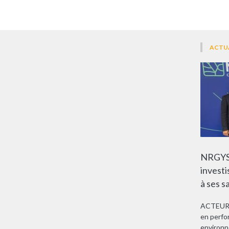
ACTU
NRGYS 
investi
à ses s
ACTEURS.
en perfo
environn