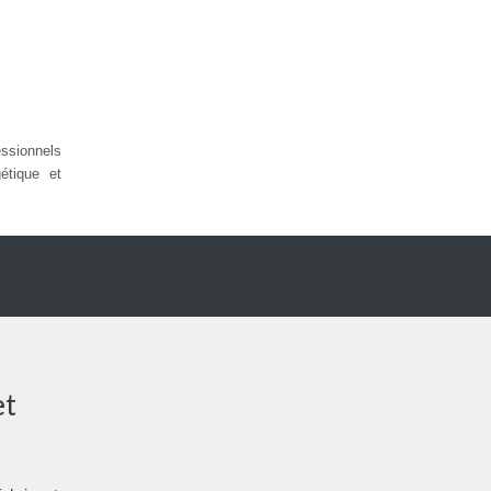
sionnels
étique et
et