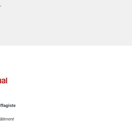
r
ffagiste
âtiment