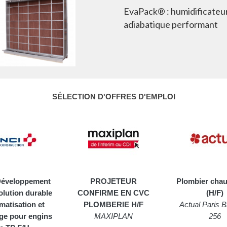
EvaPack® : humidificateu
adiabatique performant
SÉLECTION D'OFFRES D'EMPLOI
Développement
PROJETEUR
Plombier chau
olution durable
CONFIRME EN CVC
(H/F)
imatisation et
PLOMBERIE H/F
Actual Paris B
ge pour engins
MAXIPLAN
256