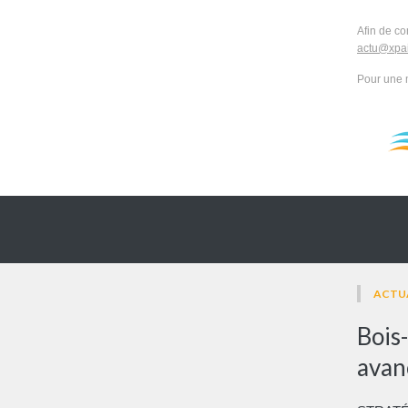
Afin de co
actu@xpai
Pour une 
ACTU
Bois-
avan