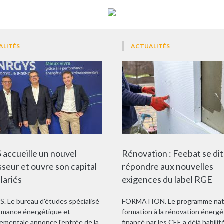
ALITÉS
ACTUALITÉS
accueille un nouvel
Rénovation : Feebat se dit
sseur et ouvre son capital
répondre aux nouvelles
alariés
exigences du label RGE
 Le bureau d'études spécialisé
FORMATION. Le programme nati
rmance énergétique et
formation à la rénovation énerg
ementale annonce l'entrée de la
financé par les CEE a déjà habilit