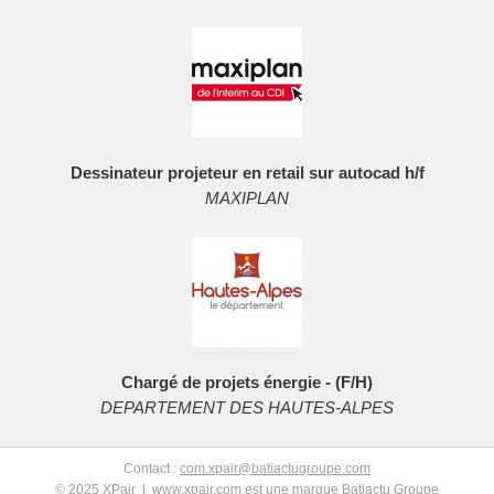
Dessinateur projeteur en retail sur autocad h/f
MAXIPLAN
Chargé de projets énergie - (F/H)
DEPARTEMENT DES HAUTES-ALPES
Contact :
com.xpair@batiactugroupe.com
© 2025 XPair |
www.xpair.com
est une marque Batiactu Groupe