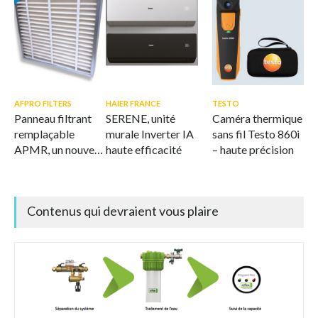
AFPRO FILTERS
HAIER FRANCE
TESTO
Panneau filtrant
SERENE, unité
Caméra thermique
remplaçable
murale Inverter IA
sans fil Testo 860i
APMR, un nouveau
haute efficacité
– haute précision
standard en
matière de
filtration durable
Contenus qui devraient vous plaire
de l'air