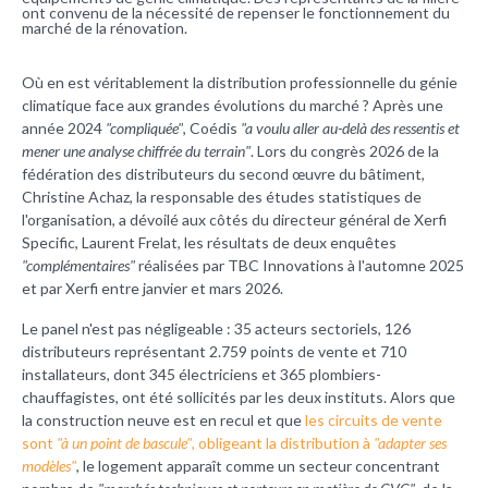
ont convenu de la nécessité de repenser le fonctionnement du
marché de la rénovation.
Où en est véritablement la distribution professionnelle du génie
climatique face aux grandes évolutions du marché ? Après une
année 2024
"compliquée"
, Coédis
"a voulu aller au-delà des ressentis et
mener une analyse chiffrée du terrain"
. Lors du congrès 2026 de la
fédération des distributeurs du second œuvre du bâtiment,
Christine Achaz, la responsable des études statistiques de
l'organisation, a dévoilé aux côtés du d
irecteur général de Xerfi
Specific, Laurent Frelat, les résultats de deux enquêtes
"complémentaires"
réalisées par TBC Innovations à l'automne 2025
et par Xerfi entre janvier et mars 2026.
Le panel n'est pas négligeable : 35 acteurs sectoriels, 126
distributeurs représentant 2.759 points de vente et 710
installateurs, dont 345 électriciens et 365 plombiers-
chauffagistes, ont été sollicités par les deux instituts. Alors que
la construction neuve est en recul et que
les circuits de vente
sont
"à un point de bascule"
, obligeant la distribution à
"adapter ses
modèles"
, le logement apparaît comme un secteur concentrant