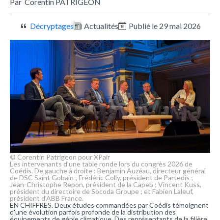
Par
Corentin PATRIGEON
Décryptages
Actualités
Publié le 29 mai 2026
© Corentin Patrigeon pour XPair
Les intervenants d'une table ronde lors du congrès 2026 de
Coédis. De gauche à droite : Benjamin Auzéau, directeur général
de DSC Saint Gobain ; Frédéric Colly, président de Partedis ;
Jean-Christophe Repon, président de la Capeb ; Vincent Kuss,
président du directoire de Socoda Groupe ; et Fabien Laleuf,
président d’ABB France.
EN CHIFFRES. Deux études commandées par Coédis témoignent
d'une évolution parfois profonde de la distribution des
équipements de génie climatique. Des représentants de la filière