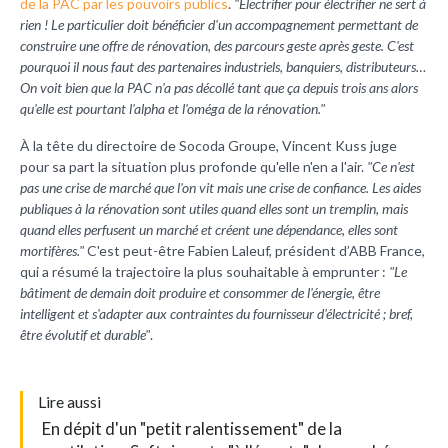
de la PAC par les pouvoirs publics
.
"Électrifier pour électrifier ne sert à
rien ! Le particulier doit bénéficier d'un accompagnement permettant de
construire une offre de rénovation, des parcours geste après geste. C'est
pourquoi il nous faut des partenaires industriels, banquiers, distributeurs…
On voit bien que la PAC n'a pas décollé tant que ça depuis trois ans alors
qu'elle est pourtant l'alpha et l'oméga de la rénovation."
À la tête du directoire de Socoda Groupe, Vincent Kuss juge
pour sa part la situation plus profonde qu'elle n'en a l'air.
"Ce n'est
pas une crise de marché que l'on vit mais une crise de confiance. Les aides
publiques à la rénovation sont utiles quand elles sont un tremplin, mais
quand elles perfusent un marché et créent une dépendance, elles sont
mortifères."
C'est peut-être
Fabien Laleuf, président d’ABB France,
qui a résumé la trajectoire la plus souhaitable à emprunter :
"
Le
bâtiment de demain doit produire et consommer de l'énergie, être
intelligent et s'adapter aux contraintes du fournisseur d'électricité ; bref,
être évolutif et durable"
.
L
ire aussi
En dépit d'un "petit ralentissement" de la