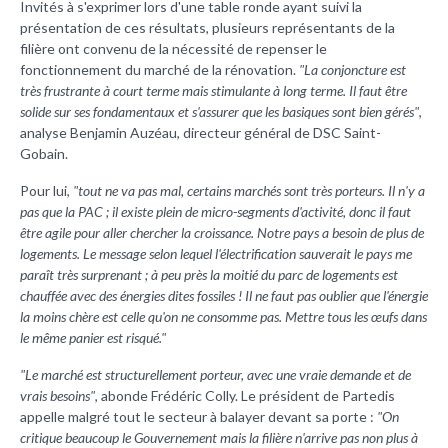
Invités à s'exprimer lors d'une table ronde ayant suivi la
présentation de ces résultats, plusieurs représentants de la
filière ont convenu de la nécessité de repenser le
fonctionnement du marché de la rénovation.
"La conjoncture est
très frustrante à court terme mais stimulante à long terme. Il faut être
solide sur ses fondamentaux et s'assurer que les basiques sont bien gérés"
,
analyse Benjamin Auzéau, directeur général de DSC Saint-
Gobain.
Pour lui,
"tout ne va pas mal, certains marchés sont très porteurs. Il n'y a
pas que la PAC ; il existe plein de micro-segments d'activité, donc il faut
être agile pour aller chercher la croissance. Notre pays a besoin de plus de
logements. Le message selon lequel l'électrification sauverait le pays me
paraît très surprenant ; à peu près la moitié du parc de logements est
chauffée avec des énergies dites fossiles ! Il ne faut pas oublier que l'énergie
la moins chère est celle qu'on ne consomme pas. Mettre tous les œufs dans
le même panier est risqué."
"Le marché est structurellement porteur, avec une vraie demande et de
vrais besoins"
, abonde Frédéric Colly. Le président de Partedis
appelle malgré tout le secteur à balayer devant sa porte :
"On
critique beaucoup le Gouvernement mais la filière n'arrive pas non plus à