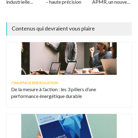
industrielle
– haute précision
APMR, un nouveau
offshore et marine
standard en
matière de
filtration durable
Contenus qui devraient vous plaire
de l'air
CHAUFFAGE ENR ISOLATION
De la mesure à l’action : les 3 piliers d’une
performance énergétique durable