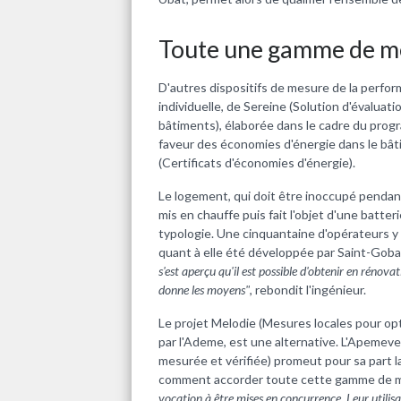
Toute une gamme de m
D'autres dispositifs de mesure de la perfor
individuelle, de Sereine (
Solution d'évaluat
bâtiments)
, élaborée dans le cadre du prog
faveur des économies d'énergie dans le bât
(Certificats d'économies d'énergie).
Le logement, qui doit être inoccupé pendant
mis en chauffe puis fait l'objet d'une batte
typologie. Une cinquantaine d'opérateurs y
quant à elle été développée par Saint-Gobai
s'est aperçu qu'il est possible d'obtenir en rénovat
donne les moyens"
, rebondit l'ingénieur.
Le projet Melodie (Mesures locales pour opt
par l'Ademe, est une alternative. L'Apemeve
mesurée et vérifiée
) promeut pour sa part 
comment accorder toute cette gamme de 
vocation à être mises en concurrence. Leur utilisat