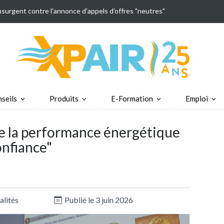
insurgent contre l'annonce d'appels d'offres "neutres"
seils
Produits
E-Formation
Emploi
 la performance énergétique
onfiance"
alités
Publié le 3 juin 2026