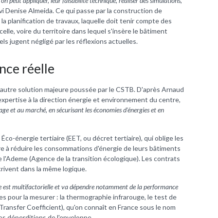
'on peut appliquer, leur faisabilité technique, réaliser des simulations,
ivi Denise Almeida. Ce qui passe par la construction de
 la planification de travaux, laquelle doit tenir compte des
celle, voire du territoire dans lequel s'insère le bâtiment
s jugent négligé par les réflexions actuelles.
nce réelle
 autre solution majeure poussée par le CSTB. D'après
Arnaud
xpertise à la direction énergie et environnement du centre,
ge et au marché, en sécurisant les économies d'énergies et en
co-énergie tertiaire (EET, ou décret tertiaire), qui oblige les
ire à réduire les consommations d'énergie de leurs bâtiments
de l'Ademe (Agence de la transition écologique). Les contrats
rivent dans la même logique.
le est multifactorielle et va dépendre notamment de la performance
es pour la mesurer : la thermographie infrarouge, le test de
Transfer Coefficient
), qu'on connaît en France sous le nom
des déperditions de l'enveloppe.