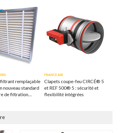
TERS
FRANCE AIR
filtrant remplaçable
Clapets coupe-feu CIRCÉ® 5
n nouveau standard
et REF 500® 5 : sécurité et
e de filtration
flexibilité intégrées
e l'air
ire