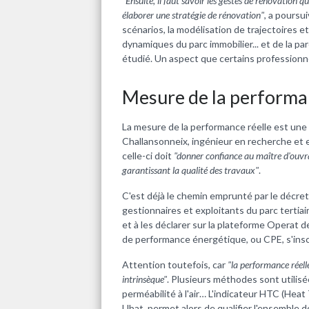
"Ensuite, il faut savoir les gestes de rénovation qu
élaborer une stratégie de rénovation"
, a poursu
scénarios, la modélisation de trajectoires et
dynamiques du parc immobilier... et de la par
étudié. Un aspect que certains professionnel
Mesure de la performa
La mesure de la performance réelle est une
Challansonneix, ingénieur en recherche et e
celle-ci doit
"d
onner confiance au maître d'ouvra
garantissant la qualité des travaux"
.
C'est déjà le chemin emprunté par le décret É
gestionnaires et exploitants du parc tertia
et à les déclarer sur la plateforme Operat 
de performance énergétique, ou CPE, s'insc
Attention toutefois, car
"la performance réel
intrinsèque"
. Plusieurs méthodes sont utilisé
perméabilité à l'air… L'indicateur HTC (
Heat 
Ubat, permet alors de qualifier l'ensemble 