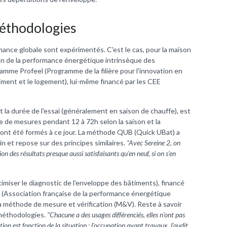
éthodologies
mance globale sont expérimentés. C'est le cas, pour la maison
ion de la performance énergétique intrinsèque des
ramme Profeel (
Programme de la filière pour l'innovation en
iment et le logement
), lui-même financé par les CEE
 la durée de l'essai (généralement en saison de chauffe), est
rie de mesures pendant 12 à 72h selon la saison et la
 ont été formés à ce jour. La méthode QUB (
Quick UBat
) a
n et repose sur des principes similaires.
"Avec Sereine 2, on
ion des résultats presque aussi satisfaisants qu'en neuf, si on s'en
imiser le diagnostic de l'enveloppe des bâtiments), financé
 (
Association française de la performance énergétique
la méthode de mesure et vérification (M&V). Reste à savoir
méthodologies.
"Chacune a des usages différenciés, elles n'ont pas
ion est fonction de la situation : l'occupation avant travaux, l'audit