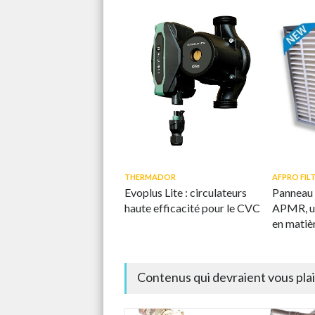
THERMADOR
AFPRO FIL
Evoplus Lite : circulateurs
Panneau 
haute efficacité pour le CVC
APMR, u
en matièr
durable d
Contenus qui devraient vous pla