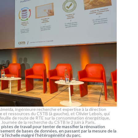
lmeida, ingénieure recherche et expertise à la direction
 et ressources du CSTB (à gauche), et Olivier Lebois, qui
a feuille de route de RTE sur la consommation énergétique,
a Journée de la recherche du CSTB le 2 juin à Paris.
stes de travail pour tenter de massifier la rénovation
oisement de bases de données, en passant par la mesure de la
 à l'échelle malgré l'hétérogénéité du parc.