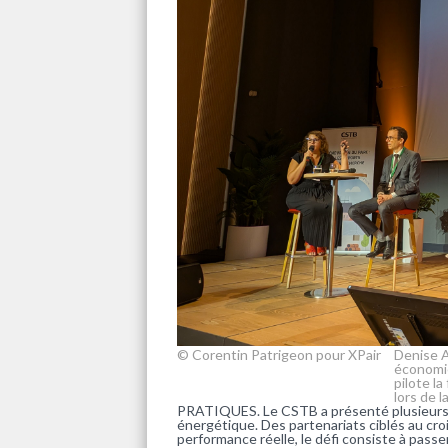
© Corentin Patrigeon pour XPair
Denise A
économie
pilote l
lors de l
PRATIQUES. Le CSTB a présenté plusieurs pi
énergétique. Des partenariats ciblés au cr
performance réelle, le défi consiste à passer