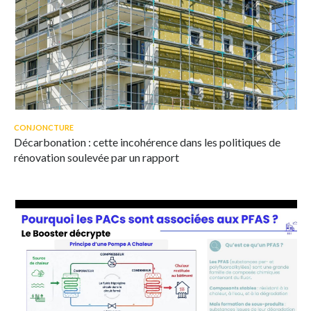
© iStock/Zigmunds Dizgalvis
Des travaux d'isolation thermique par l'extérieur dans le cadre du
CONJONCTURE
chantier de rénovation d'un immeuble.
Décarbonation : cette incohérence dans les politiques de
rénovation soulevée par un rapport