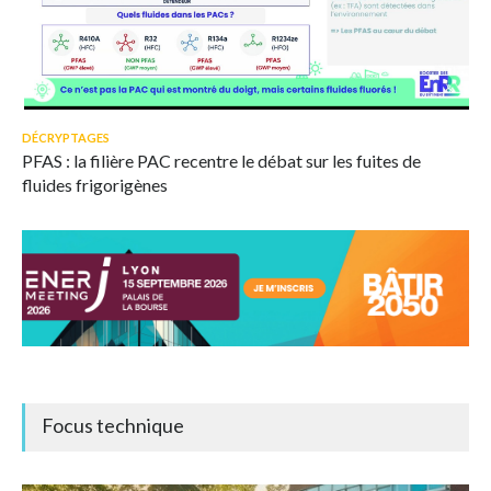
© Capture d'écran webinaire A4MT - Booster des ENR
Très médiatisées, les substances per- et polyfluoroalkylées
DÉCRYPTAGES
peuvent aussi être émises par les PAC.
PFAS : la filière PAC recentre le débat sur les fuites de
fluides frigorigènes
Focus technique