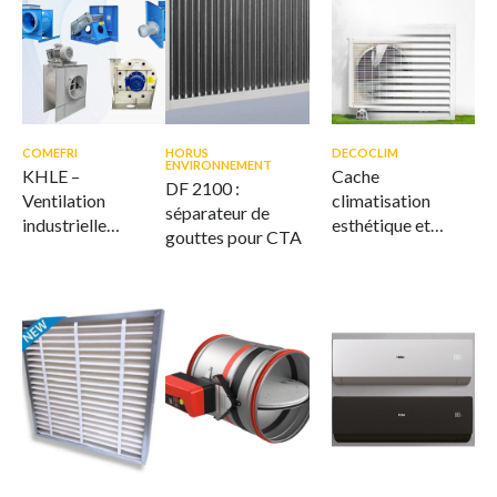
COMEFRI
HORUS
DECOCLIM
ENVIRONNEMENT
KHLE –
Cache
DF 2100 :
Ventilation
climatisation
séparateur de
industrielle
esthétique et
gouttes pour CTA
offshore et marine
ventilé