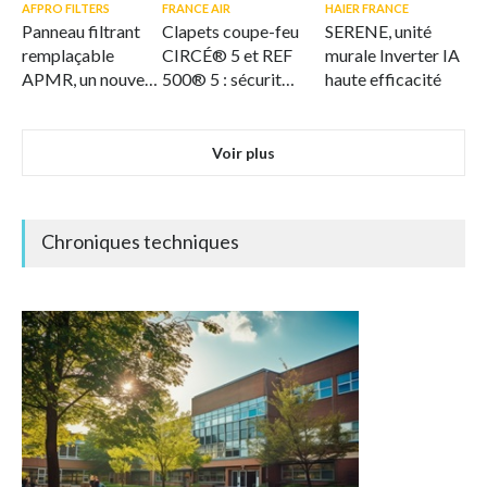
AFPRO FILTERS
FRANCE AIR
HAIER FRANCE
Panneau filtrant
Clapets coupe-feu
SERENE, unité
remplaçable
CIRCÉ® 5 et REF
murale Inverter IA
APMR, un nouveau
500® 5 : sécurité
haute efficacité
standard en
et flexibilité
matière de
intégrées
filtration durable
Voir plus
de l'air
Chroniques techniques