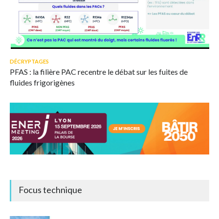
© Capture d'écran webinaire A4MT - Booster des ENR
Très médiatisées, les substances per- et polyfluoroalkylées
DÉCRYPTAGES
peuvent aussi être émises par les PAC.
PFAS : la filière PAC recentre le débat sur les fuites de
fluides frigorigènes
Focus technique