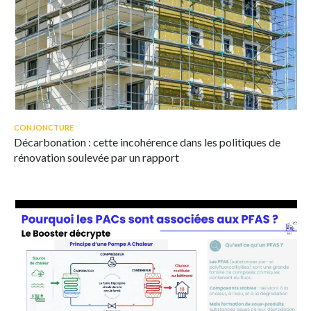
© iStock/Zigmunds Dizgalvis
Des travaux d'isolation thermique par l'extérieur dans le cadre du
CONJONCTURE
chantier de rénovation d'un immeuble.
Décarbonation : cette incohérence dans les politiques de
rénovation soulevée par un rapport